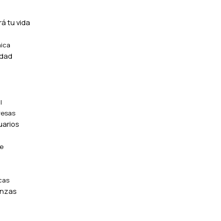
á tu vida
mica
idad
l
resas
uarios
te
cas
anzas