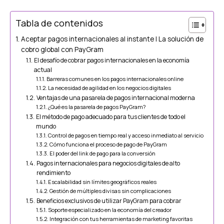
Tabla de contenidos
Aceptar pagos internacionales al instante | La solución de
cobro global con PayGram
El desafío de cobrar pagos internacionales en la economía
actual
Barreras comunes en los pagos internacionales online
La necesidad de agilidad en los negocios digitales
Ventajas de una pasarela de pagos internacional moderna
¿Qué es la pasarela de pagos PayGram?
El método de pago adecuado para tus clientes de todo el
mundo
Control de pagos en tiempo real y acceso inmediato al servicio
Cómo funciona el proceso de pago de PayGram
El poder del link de pago para la conversión
Pagos internacionales para negocios digitales de alto
rendimiento
Escalabilidad sin límites geográficos reales
Gestión de múltiples divisas sin complicaciones
Beneficios exclusivos de utilizar PayGram para cobrar
Soporte especializado en la economía del creador
Integración con tus herramientas de marketing favoritas