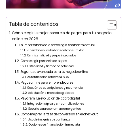
Tabla de contenidos
Cómo elegir la mejor pasarela de pagos para tu negocio
online en 2026
La importancia de la tecnología financiera actual
El cambio en los hábitos del consumidor
Omnicanalidad y pagos integrados
Cómo elegir pasarela de pagos
Estabilidad y tiempo de actividad
Seguridad avanzada para tu negocio online
Autenticación reforzada SCA
Pagos online para emprendedores
Gestión de suscripciones y recurrencia
Adaptación a mercados globales
Paygram: La evolución del cobro digital
Integración rápida y sin complicaciones
Soporte para economías emergentes
Cómo mejorar la tasa de conversión en el checkout
Uso de insignias de confianza
Opciones de financiación inmediata